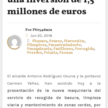
una inversión de 1,5
millones de euros
Por
PS034dm1n
Jun 20, 2018
#basura
,
#euros
,
#inversión
,
#limpieza
,
#mantenimineto
,
#maquinaria
,
#millones
,
#recogida
,
#verdes
,
#viaria
,
#zonas
El alcalde Antonio Rodríguez Osuna y la portavoz
Carmen Yáñez, han asistido hoy a la
presentación de la nueva maquinaria del
servicio de recogida de basura, limpieza
viaria y mantenimiento de zonas verdes, por