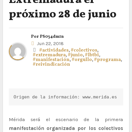
Extremadura el
próximo 28 de junio
Por
PS034dm1n
Jun 22, 2018
#actividades
,
#colectivos
,
#extremadura
,
#junio
,
#lbtbi
,
#manifestación
,
#orgullo
,
#programa
,
#reivindicación
Origen de la información: www.merida.es
Mérida será el escenario de la primera
manifestación organizada por los colectivos