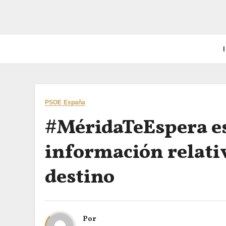
I
PSOE España
#MéridaTeEspera es
información relati
destino
Por