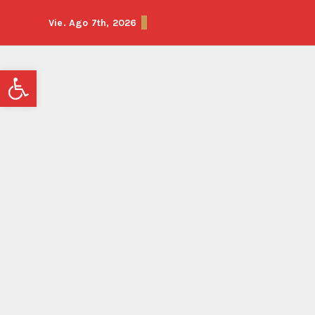
Saltar
Vie. Ago 7th, 2026
al
contenido
Abrir barra de herramientas