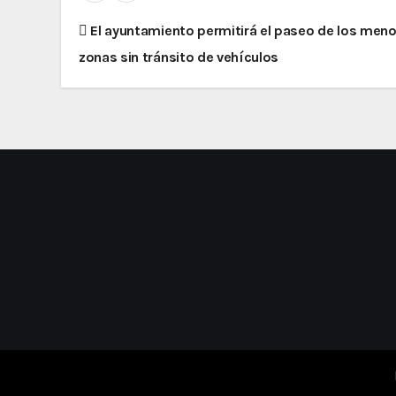
N
El ayuntamiento permitirá el paseo de los meno
zonas sin tránsito de vehículos
a
v
e
g
a
c
i
ó
n
d