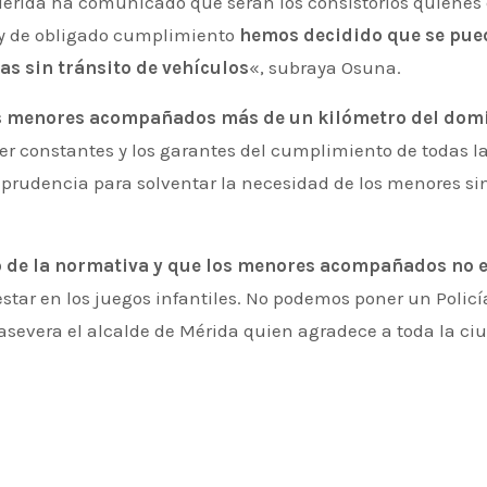
 Mérida ha comunicado que serán los consistorios quienes 
 y de obligado cumplimiento
hemos decidido que se pued
eas sin tránsito de vehículos
«, subraya Osuna.
os menores acompañados más de un kilómetro del domic
í ser constantes y los garantes del cumplimiento de todas
prudencia para solventar la necesidad de los menores si
 de la normativa y que los menores acompañados no es
 estar en los juegos infantiles. No podemos poner un Poli
asevera el alcalde de Mérida quien agradece a toda la ci