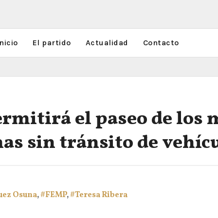
nicio
El partido
Actualidad
Contacto
rmitirá el paseo de los
nas sin tránsito de vehíc
uez Osuna
,
#FEMP
,
#Teresa Ribera