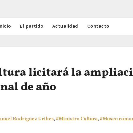
nicio
El partido
Actualidad
Contacto
ltura licitará la amplia
inal de año
anuel Rodríguez Uribes
,
#Ministro Cultura
,
#Museo roma