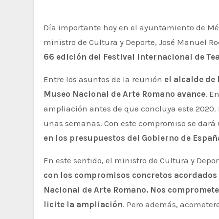
Día importante hoy en el ayuntamiento de Mérida tras la reunión de trabajo que han mantenido el alcalde de Mérida, Antonio Rodríguez Osuna, y el
ministro de Cultura y Deporte, José Manuel Ro
66 edición del Festival Internacional de Te
Entre los asuntos de la reunión
el alcalde de
Museo Nacional de Arte Romano avance
. E
ampliación antes de que concluya este 2020. L
unas semanas. Con este compromiso se dará 
en los presupuestos del Gobierno de Españ
En este sentido, el ministro de Cultura y Dep
con los compromisos concretos acordados 
Nacional de Arte Romano. Nos comprometem
licite la ampliación
. Pero además, acometere