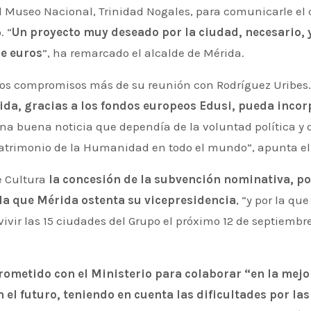
l Museo Nacional, Trinidad Nogales, para comunicarle el 
. “
Un proyecto muy deseado por la ciudad, necesario, 
de euros
”, ha remarcado el alcalde de Mérida.
s compromisos más de su reunión con Rodríguez Uribes. 
da, gracias a los fondos europeos Edusi, pueda incor
 Una buena noticia que dependía de la voluntad política y d
trimonio de la Humanidad en todo el mundo”, apunta el
e Cultura
la concesión de la subvención nominativa, po
a que Mérida ostenta su vicepresidencia
, “y por la qu
ivir las 15 ciudades del Grupo el próximo 12 de septiemb
ometido con el Ministerio para colaborar “en la mej
 el futuro, teniendo en cuenta las dificultades por la