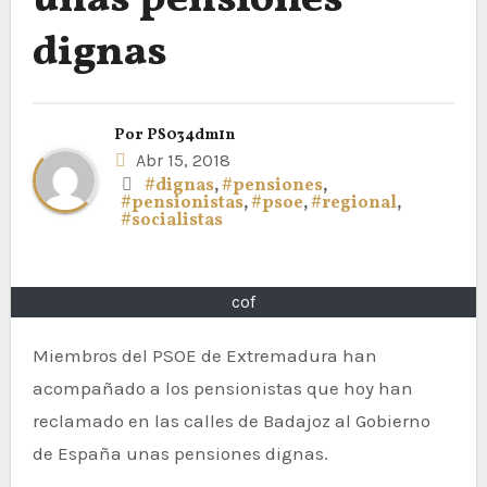
unas pensiones
dignas
Por
PS034dm1n
Abr 15, 2018
#dignas
,
#pensiones
,
#pensionistas
,
#psoe
,
#regional
,
#socialistas
cof
Miembros del PSOE de Extremadura han
acompañado a los pensionistas que hoy han
reclamado en las calles de Badajoz al Gobierno
de España unas pensiones dignas.