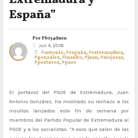
Extremadura y
España”
Por
PS034dm1n
Jun 4, 2018
#antonio
,
#españa
,
#extremadura
,
#gonzález
,
#insulto
,
#juan
,
#mejorar
,
#portavoz
,
#psoe
El portavoz del PSOE de Extremadura, Juan
Antonio González, ha mostrado su rechazo a los
insultos lanzados este fin de semana por
miembros del Partido Popular de Extremadura al
PSOE y a los socialistas. “A esos que salen de las