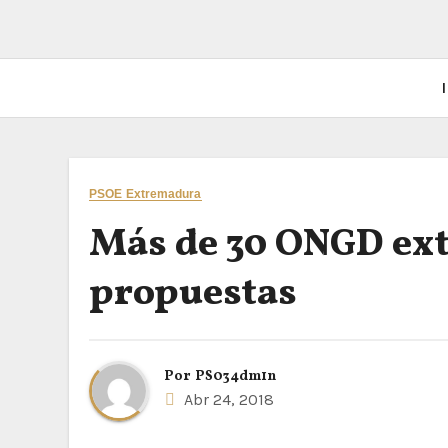
I
PSOE Extremadura
Más de 30 ONGD ext
propuestas
Por
PS034dm1n
Abr 24, 2018