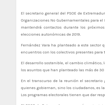
El secretario general del PSOE de Extremadura, Guillermo Fernández Vara, ha mantenido esta tarde en Mérida un encuentro con representantes de
Organizaciones No Gubernamentales para el D
mantendrá contactos durante los próximos 
elecciones autonómicas de 2019.
Fernández Vara ha planteado a este sector qu
encuentros con los colectivos presentes para t
El desarrollo sostenible, el cambio climático, la demografía y la despoblación, la brecha salarial, la exclusión social y la discapacidad son algunos de
los asuntos que han planteado las más de 30
En el transcurso de la reunión el secretari
quienes gobiernan, sino los ciudadanos, es la
Los programas electorales tienen que dar res