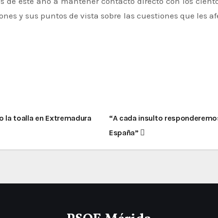
 de este año a mantener contacto directo con los ciento
es y sus puntos de vista sobre las cuestiones que les afe
o la toalla en Extremadura
“A cada insulto responderemos
España”