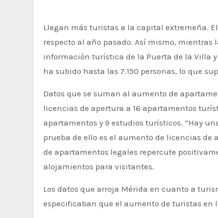
Llegan más turistas a la capital extremeña. El último registro de visitantes a la oficina de Turismo muestra un gran aumento de visitantes con
respecto al año pasado. Así mismo, mientras la
información turística de la Puerta de la Villa
ha subido hasta las 7.150 personas, lo que s
Datos que se suman al aumento de apartamento
licencias de apertura a 16 apartamentos turís
apartamentos y 9 estudios turísticos. “Hay una
prueba de ello es el aumento de licencias de 
de apartamentos legales repercute positivamen
alojamientos para visitantes.
Los datos que arroja Mérida en cuanto a turi
especificaban que el aumento de turistas en l