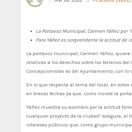
Mar 28, 2022
#Carmen Yáñez
,
La Portavoz Municipal, Carmen Yáñez por “el
Para Yáñez es sorprendente la actitud de I
La portavoz municipal, Carmen Yáñez, quiere ser contundente ante las declaraciones realizadas por el grupo municipal “Unidas por Mérida”
relativas a los derechos sobre los terrenos d
Concepcionistas es del Ayuntamiento, con lo q
En lo que respecta al tema del local, en esto
en breves fechas ya que, como insiste la por
Yáñez muestra su asombro por la actitud toma
cualquier proyecto de la ciudad” asegura, al
intereses públicos que, como grupo municipal