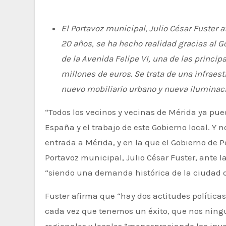
El Portavoz municipal, Julio César Fuster
20 años, se ha hecho realidad gracias al G
de la Avenida Felipe VI, una de las princi
millones de euros. Se trata de una infraest
nuevo mobiliario urbano y nueva iluminaci
“Todos los vecinos y vecinas de Mérida ya pueden ver in situ un compromiso que después de 20 años, se ha hecho realidad gracias al Gobierno de
España y el trabajo de este Gobierno local. Y 
entrada a Mérida, y en la que el Gobierno de
Portavoz municipal, Julio César Fuster, ante l
“siendo una demanda histórica de la ciudad que
Fuster afirma que “hay dos actitudes políticas
cada vez que tenemos un éxito, que nos ningun