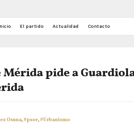
nicio
El partido
Actualidad
Contacto
Mérida pide a Guardiola
érida
uez Osuna
,
#psoe
,
#Urbanismo