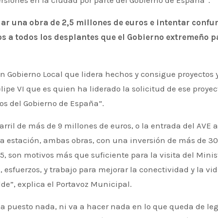
ersiones en la ciudad por parte del Gobierno de España”.
 una obra de 2,5 millones de euros e intentar confund
os a todos los desplantes que el Gobierno extremeño p
n Gobierno Local que lidera hechos y consigue proyectos
ipe VI que es quien ha liderado la solicitud de ese proye
ros del Gobierno de España”.
arril de más de 9 millones de euros, o la entrada del AVE a
la estación, ambas obras, con una inversión de más de 30 
 son motivos más que suficiente para la visita del Ministr
 esfuerzos, y trabajo para mejorar la conectividad y la vi
de”, explica el Portavoz Municipal.
ha puesto nada, ni va a hacer nada en lo que queda de l