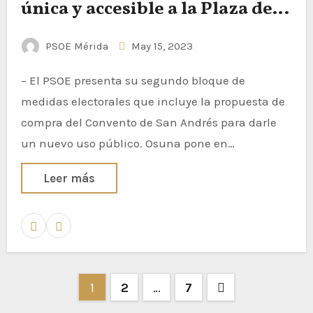
única y accesible a la Plaza de
España, Santa Eulalia y calles
PSOE Mérida
May 15, 2023
aledañas
– El PSOE presenta su segundo bloque de
medidas electorales que incluye la propuesta de
compra del Convento de San Andrés para darle
un nuevo uso público. Osuna pone en…
Leer más
1
2
…
7