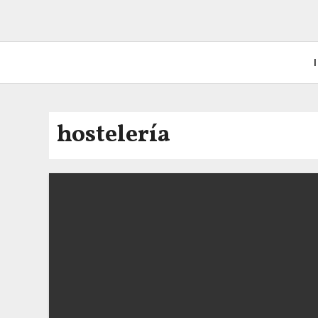
I
hostelería