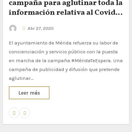
campaña para aglutinar toda la
información relativa al Covid-
19 y promocionar la ciudad
Abr 27, 2020
como destino
El ayuntamiento de Mérida refuerza su labor de
concienciación y servicio público con la puesta
en marcha de la campaña #MéridaTeEspera. Una
campaña de publicidad y difusión que pretende
aglutinar…
Leer más