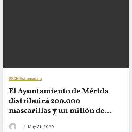
PSOE Extremadura
El Ayuntamiento de Mérida
distribuirá 200.000
mascarillas y un millón de
geles hidroalcohólicos
May 21, 2020
monodosis