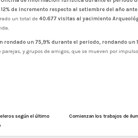
s Oficina de Información Turística durante el periodo 
12% de incremento respecto al setiembre del año ante
rado un total de
40.677 visitas al yacimiento Arqueoló
ida.
 rondado un 75,9% durante el periodo, rondando un 1
 y de parejas, y grupos de amigos, que se mueven por impu
eleros según el último
Comienzan los trabajos de ilu
o