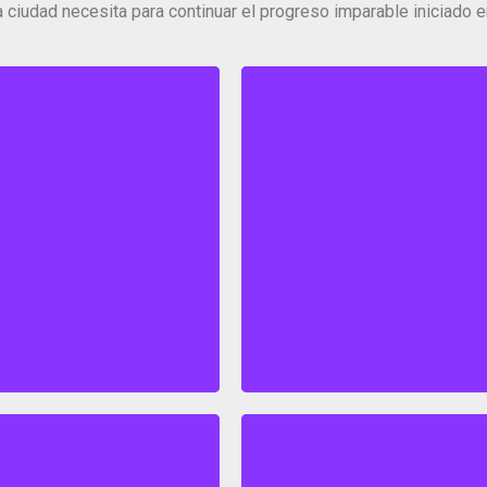
a ciudad necesita para continuar el progreso imparable iniciado 
contenido
Click para