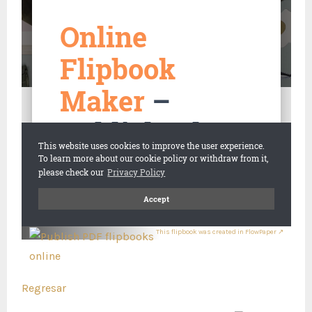
This flipbook was created in FlowPaper ↗
Regresar