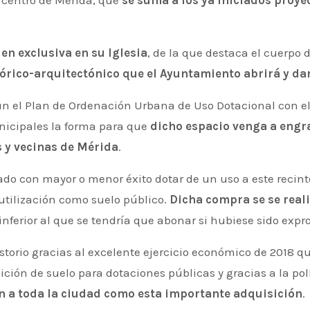
l centro de Mérida, que
se suma a los ya iniciados proyec
 en exclusiva en su Iglesia
, de la que destaca el cuerpo d
stórico-arquitectónico que el Ayuntamiento abrirá y da
gún el Plan de Ordenación Urbana de Uso Dotacional con el 
nicipales la forma para que
dicho espacio venga a engr
s y vecinas de Mérida
.
ado con mayor o menor éxito dotar de un uso a este recin
utilización como suelo público.
Dicha compra se se real
nferior al que se tendría que abonar si hubiese sido expr
torio gracias al excelente ejercicio económico de 2018 qu
sición de suelo para dotaciones públicas y gracias a la 
an a toda la ciudad como esta importante adquisición
.