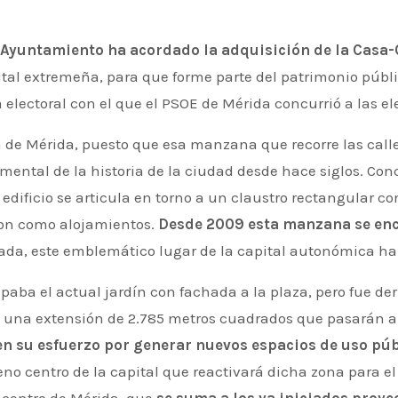
Ayuntamiento ha acordado la adquisición de la Casa-
pital extremeña, para que forme parte del patrimonio públi
electoral con el que el PSOE de Mérida concurrió a las e
 de Mérida, puesto que esa manzana que recorre las calle
amental de la historia de la ciudad desde hace siglos. Con
l edificio se articula en torno a un claustro rectangular 
aron como alojamientos.
Desde 2009 esta manzana se encu
cada, este emblemático lugar de la capital autonómica ha
paba el actual jardín con fachada a la plaza, pero fue de
 una extensión de 2.785 metros cuadrados que pasarán a 
n su esfuerzo por generar nuevos espacios de uso púb
leno centro de la capital que reactivará dicha zona para e