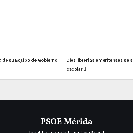
a de su Equipo de Gobierno
Diez librerías emeritenses se
escolar
PSOE Mérida
Igualdad, equidad y justicia Social