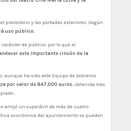
tos del teatro-cine María Luisa y la
el presbiterio y las portadas exteriores. Según
rá uso público
.
carácter de público, por lo que el
andecer este importante rincón de la
to, aunque ha sido este Equipo de Gobierno
iza por valor de 847.000 euros
, obtenida tras
opiado.
e arrojó un superávit de más de cuatro
política económica del ayuntamiento se pueden