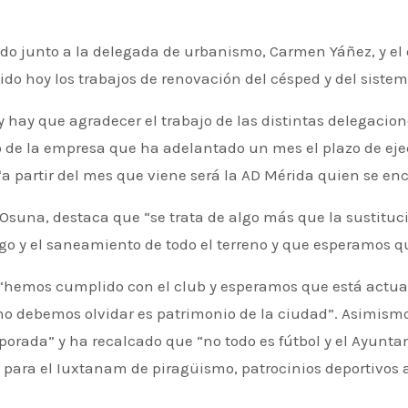
o hoy los trabajos de renovación del césped y del sistem
y hay que agradecer el trabajo de las distintas delegaci
zo de la empresa que ha adelantado un mes el plazo de eje
 “a partir del mes que viene será la AD Mérida quien se 
z Osuna, destaca que “se trata de algo más que la sustit
iego y el saneamiento de todo el terreno y que esperamos qu
 “hemos cumplido con el club y esperamos que está actu
 no debemos olvidar es patrimonio de la ciudad”. Asimism
porada” y ha recalcado que “no todo es fútbol y el Ayunta
para el Iuxtanam de piragüismo, patrocinios deportivos a