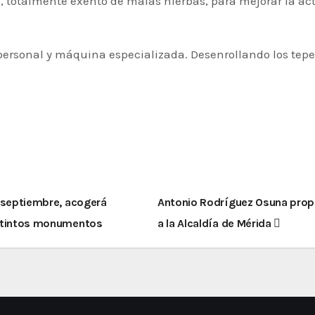
, totalmente exento de malas hierbas, para mejorar la ac
ersonal y máquina especializada. Desenrollando los tepes
e septiembre, acogerá
Antonio Rodríguez Osuna prop
distintos monumentos
a la Alcaldía de Mérida