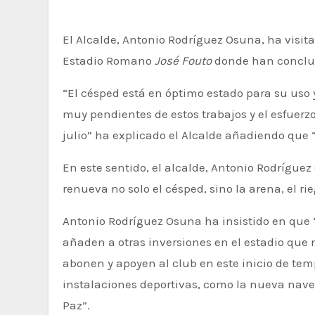
El Alcalde, Antonio Rodríguez Osuna, ha visitado junto a la delegada de urbanismo, Carmen Yáñez, y el delegado de deportes, Felipe González, el
Estadio Romano
José Fouto
donde han concluid
“El césped está en óptimo estado para su uso 
muy pendientes de estos trabajos y el esfuer
julio” ha explicado el Alcalde añadiendo que
En este sentido, el alcalde, Antonio Rodrígue
renueva no solo el césped, sino la arena, el r
Antonio Rodríguez Osuna ha insistido en que
añaden a otras inversiones en el estadio que
abonen y apoyen al club en este inicio de tem
instalaciones deportivas, como la nueva nave 
Paz”.