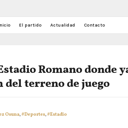
nicio
El partido
Actualidad
Contacto
l Estadio Romano donde y
 del terreno de juego
ez Osuna
,
#Deportes
,
#Estadio