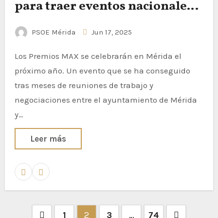
para traer eventos nacionales e
internacionales a Mérida
PSOE Mérida
Jun 17, 2025
“porque ellos han decidido no
traer nada a la capital
Los Premios MAX se celebrarán en Mérida el
extremeña”
próximo año. Un evento que se ha conseguido
tras meses de reuniones de trabajo y
negociaciones entre el ayuntamiento de Mérida
y…
Leer más
1
2
3
…
74