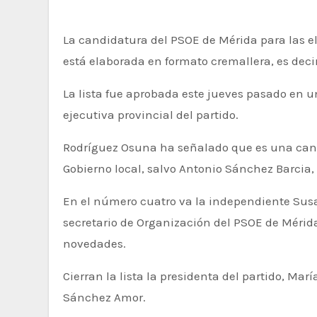
La candidatura del PSOE de Mérida para las elecciones municipales, formada por 28 personas, está integrada por casi todo el Gobierno local actual y
está elaborada en formato cremallera, es deci
La lista fue aprobada este jueves pasado en un
ejecutiva provincial del partido.
Rodríguez Osuna ha señalado que es una candi
Gobierno local, salvo Antonio Sánchez Barcia,
En el número cuatro va la independiente Susan
secretario de Organización del PSOE de Mérida
novedades.
Cierran la lista la presidenta del partido, Marí
Sánchez Amor.