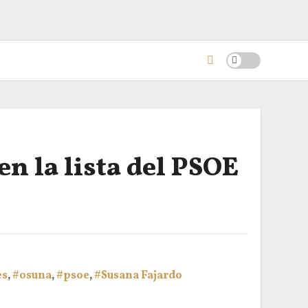
en la lista del PSOE
es
,
#osuna
,
#psoe
,
#Susana Fajardo