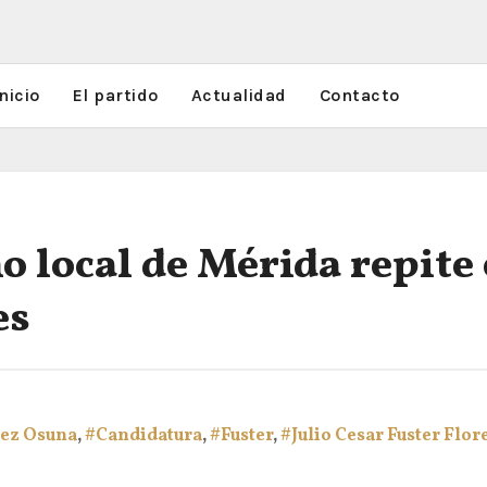
nicio
El partido
Actualidad
Contacto
o local de Mérida repite 
es
ez Osuna
,
#Candidatura
,
#Fuster
,
#Julio Cesar Fuster Flor