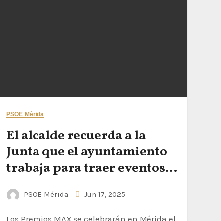
PSOE Mérida
El alcalde recuerda a la
Junta que el ayuntamiento
trabaja para traer eventos
nacionales e
PSOE Mérida
Jun 17, 2025
internacionales a Mérida
“porque ellos han decidido
Los Premios MAX se celebrarán en Mérida el