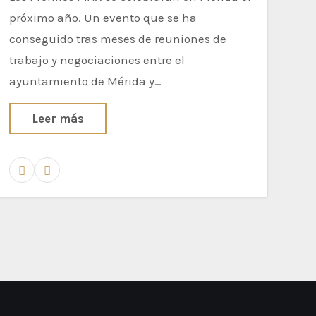
no traer nada a la capital
próximo año. Un evento que se ha
extremeña”
conseguido tras meses de reuniones de
trabajo y negociaciones entre el
ayuntamiento de Mérida y…
Leer más