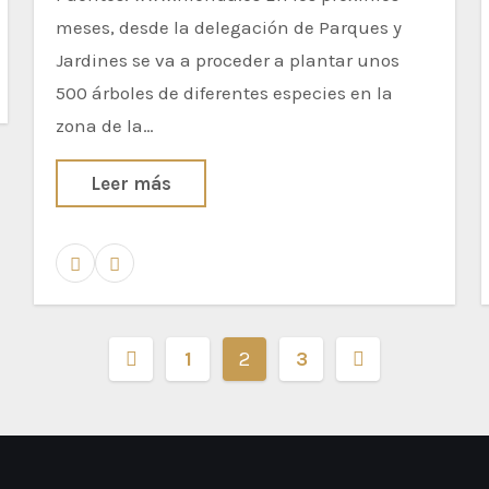
meses, desde la delegación de Parques y
Jardines se va a proceder a plantar unos
500 árboles de diferentes especies en la
zona de la…
Leer más
Paginación
1
2
3
de
entradas