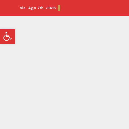
Saltar
Vie. Ago 7th, 2026
al
contenido
Abrir barra de herramientas