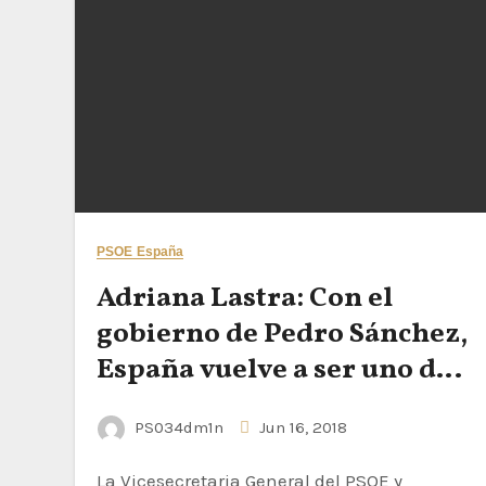
PSOE España
Adriana Lastra: Con el
gobierno de Pedro Sánchez,
España vuelve a ser uno de
los países más avanzados
PS034dm1n
Jun 16, 2018
que desarrolla políticas
para la gente y con la gente
La Vicesecretaria General del PSOE y