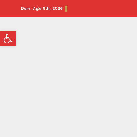
Saltar
Dom. Ago 9th, 2026
al
contenido
Abrir barra de herramientas