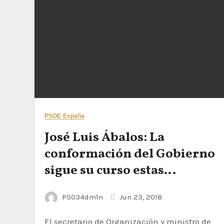
PSOE España
José Luis Ábalos: La
conformación del Gobierno
sigue su curso estas
semanas y Canarias estará
PS034dm1n
Jun 23, 2018
representada en puestos
notables
El secretario de Organización y ministro de