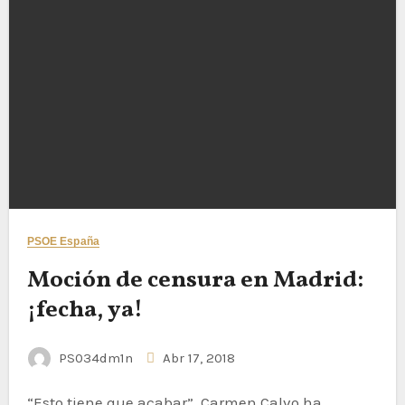
PSOE España
Moción de censura en Madrid:
¡fecha, ya!
PS034dm1n
Abr 17, 2018
“Esto tiene que acabar”. Carmen Calvo ha