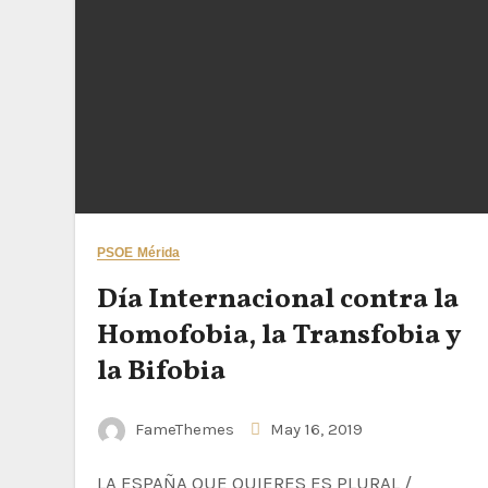
PSOE Mérida
Día Internacional contra la
Homofobia, la Transfobia y
la Bifobia
FameThemes
May 16, 2019
LA ESPAÑA QUE QUIERES ES PLURAL /