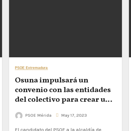
PSOE Extremadura
Osuna impulsará un
convenio con las entidades
del colectivo para crear un
punto de asesoramiento y
PSOE Mérida
May 17, 2023
derechos LGTBI
El candidato del PSOE a la alcaldía de