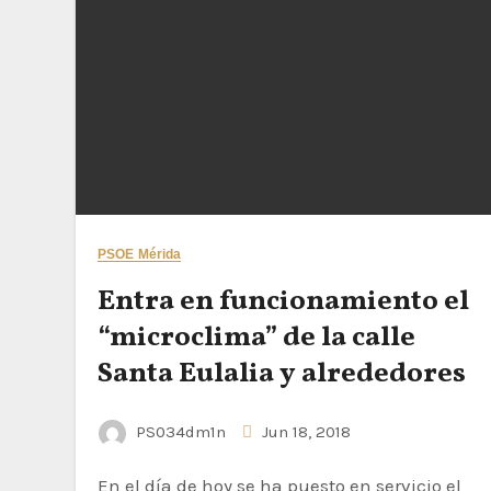
PSOE Mérida
Entra en funcionamiento el
“microclima” de la calle
Santa Eulalia y alrededores
PS034dm1n
Jun 18, 2018
En el día de hoy se ha puesto en servicio el