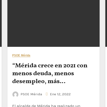
PSOE Mérida
“Mérida crece en 2021 con
menos deuda, menos
desempleo, más
patrimonio público e
PSOE Mérida
Ene 12, 2022
importantes obras en
marcha que transformarán
El alcalde de Mérida ha realizado un