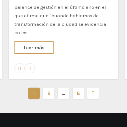
la ciudad”, Antonio
balance de gestión en el último año en el
Rodríguez Osuna
que afirma que “cuando hablamos de
transformación de la ciudad se evidencia
en los…
Leer más
1
2
…
8