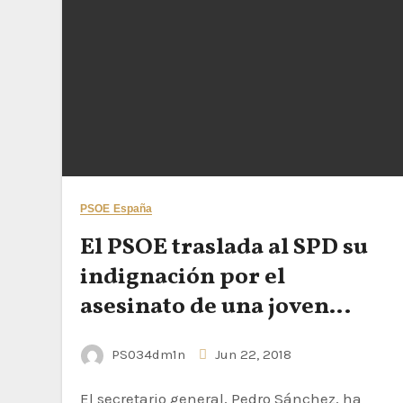
PSOE España
El PSOE traslada al SPD su
indignación por el
asesinato de una joven
socialista alemana en Álava
PS034dm1n
Jun 22, 2018
El secretario general, Pedro Sánchez, ha