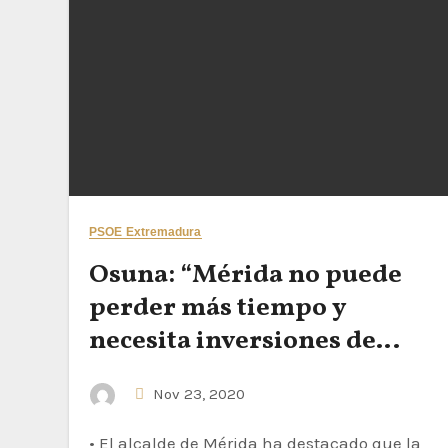
PSOE Extremadura
Osuna: “Mérida no puede
perder más tiempo y
necesita inversiones de
empresas interesadas sin
Nov 23, 2020
que existan bloqueos de
suelo industrial”,
• El alcalde de Mérida ha destacado que la