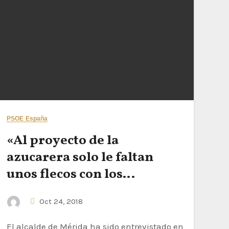
PSOE España
«Al proyecto de la
azucarera solo le faltan
unos flecos con los
inversores, pero hay
Oct 24, 2018
buenas perspectivas»
El alcalde de Mérida ha sido entrevistado en