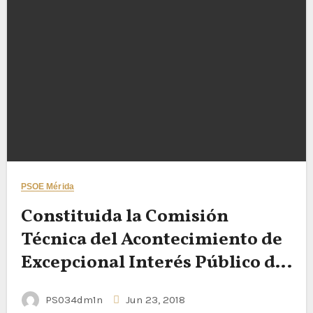
PSOE Mérida
Constituida la Comisión
Técnica del Acontecimiento de
Excepcional Interés Público del
XXV Aniversario de Mérida
PS034dm1n
Jun 23, 2018
como Ciudad Patrimonio