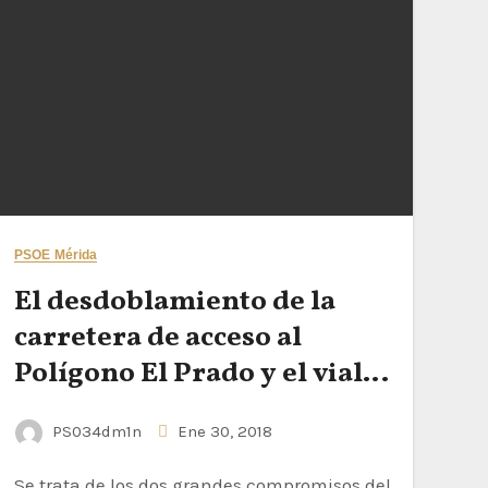
PSOE Mérida
El desdoblamiento de la
carretera de acceso al
Polígono El Prado y el vial
hasta San Andrés estarán
PS034dm1n
Ene 30, 2018
antes de final de legislatura
Se trata de los dos grandes compromisos del