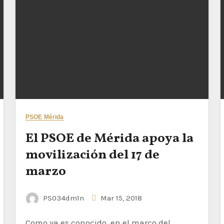
PSOE Mérida
El PSOE de Mérida apoya la
movilización del 17 de
marzo
PS034dm1n
Mar 15, 2018
Como ya es conocido, en el marco del