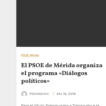
PSOE Mérida
El PSOE de Mérida organiza
el programa «Diálogos
políticos»
PS034dm1n
Abr 16, 2018
Bajo el título ‘Franquismo y Transición a la